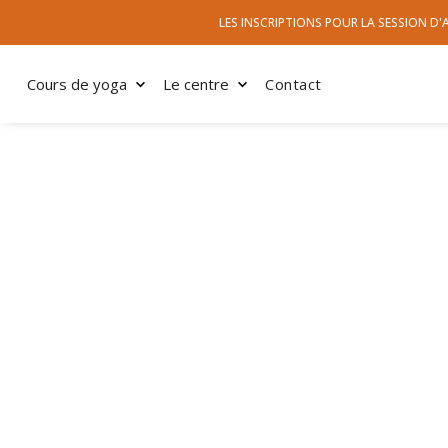
LES INSCRIPTIONS POUR LA SESSION D
Cours de yoga
Le centre
Contact
SÉLECTION SAISONNIÈRE — TOUS LES CHEMINS MÈNENT
Cours de yoga à