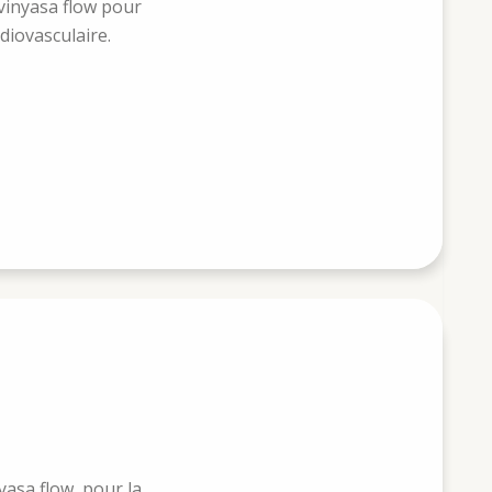
vinyasa flow pour
diovasculaire.
yasa flow, pour la