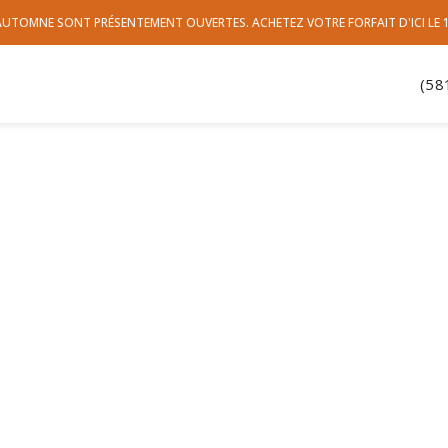
'AUTOMNE SONT PRÉSENTEMENT OUVERTES. ACHETEZ VOTRE FORFAIT D'ICI LE
(58
 À LA CONSCIENCE
 Québec