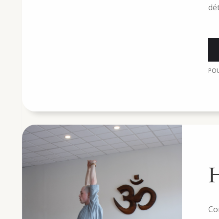
dét
PO
Co