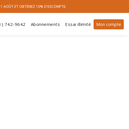
 11 AOÛT ET OBTENEZ 10% D'ESCOMPTE.
1) 742-9642
Abonnements
Essai illimité
Mon compte