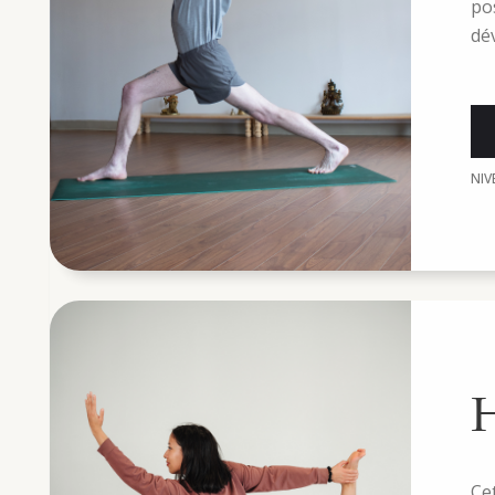
po
dé
NIV
H
Ce