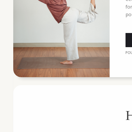
fo
po
PO