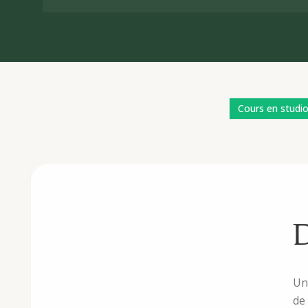
Cours en studi
D
Un
de