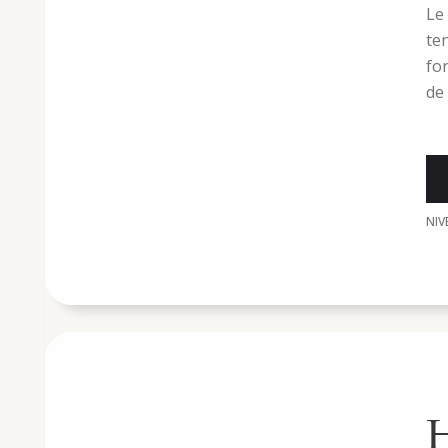
Le
te
for
de 
NI