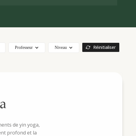
Réinitialiser
Professeur
Niveau
ra
ments de yin yoga,
ent profond et la