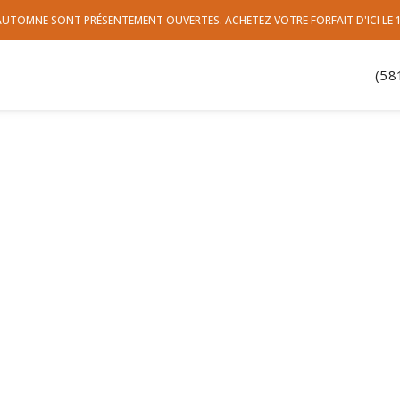
'AUTOMNE SONT PRÉSENTEMENT OUVERTES. ACHETEZ VOTRE FORFAIT D'ICI LE
(58