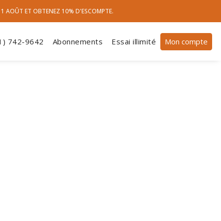
 11 AOÛT ET OBTENEZ 10% D'ESCOMPTE.
1) 742-9642
Abonnements
Essai illimité
Mon compte